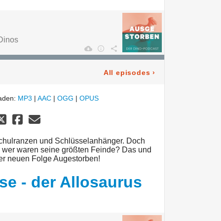
Dinos
All episodes
›
laden:
MP3
|
AAC
|
OGG
|
OPUS
 Schulranzen und Schlüsselanhänger. Doch
nd wer waren seine größten Feinde? Das und
 der neuen Folge Augestorben!
se - der Allosaurus