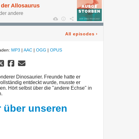
 der Allosaurus
der andere
All episodes
›
laden:
MP3
|
AAC
|
OGG
|
OPUS
onderer Dinosaurier. Freunde hatte er
vollständig entdeckt wurde, musste er
en. Hört selbst über die "andere Echse" in
n.
r über unseren