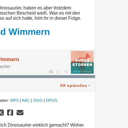
inosaurier, haben es aber trotzdem
 bisschen Bescheid weiß. Was es mit den
uf sich hatte, hört ihr in dieser Folge.
nd Wimmern
Wimmern
urier
All episodes
›
laden:
MP3
|
AAC
|
OGG
|
OPUS
ich Dinosaurier wirklich gemacht? Woher