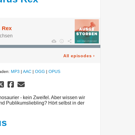
s Rex
echsen
All episodes
›
laden:
MP3
|
AAC
|
OGG
|
OPUS
osaurier - kein Zweifel. Aber wissen wir
und Publikumsliebling? Hört selbst in der
us