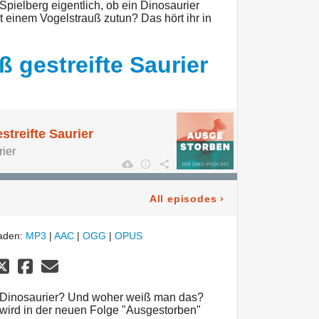
pielberg eigentlich, ob ein Dinosaurier
t einem Vogelstrauß zutun? Das hört ihr in
 gestreifte Saurier
streifte Saurier
ier
All episodes
›
laden:
MP3
|
AAC
|
OGG
|
OPUS
h Dinosaurier? Und woher weiß man das?
 wird in der neuen Folge "Ausgestorben"