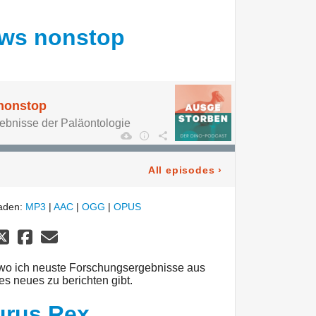
ews nonstop
nonstop
bnisse der Paläontologie
All episodes
›
laden:
MP3
|
AAC
|
OGG
|
OPUS
, wo ich neuste Forschungsergebnisse aus
es neues zu berichten gibt.
urus Rex