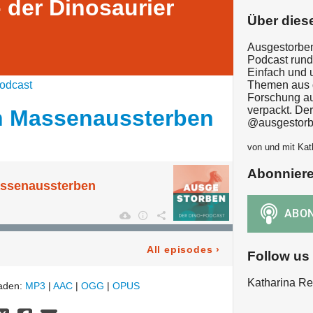
 der Dinosaurier
Über dies
Ausgestorben
Podcast rund
Einfach und 
odcast
Themen aus 
Forschung au
verpackt. De
en Massenaussterben
@ausgestorb
von und mit Kat
Abonnier
assenaussterben
All episodes
›
Follow us
Katharina Re
laden:
MP3
|
AAC
|
OGG
|
OPUS